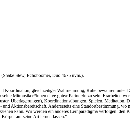
n (Shake Stew, Echoboomer, Duo 4675 uvm.).
t Koordination, gleichzeitiger Wahrnehmung, Ruhe bewahren unter Dr
r seine Mitmusiker*innen ein/e gute/r Partner/in zu sein. Erarbeiten
ter, Überlagerungen), Koordinationsübungen, Spielen, Meditation. De
e- und Aktionsbereitschaft. Andererseits eine Standortbestimmung, wo 
beziehen kann. Wir werden ein anderes Lernparadigma verfolgen: den K
n Körper auf seine Art lernen lassen.“