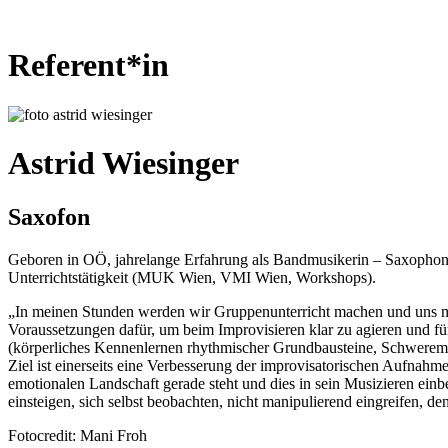
Referent*in
Astrid Wiesinger
Saxofon
Geboren in OÖ, jahrelange Erfahrung als Bandmusikerin – Saxopho
Unterrichtstätigkeit (MUK Wien, VMI Wien, Workshops).
„In meinen Stunden werden wir Gruppenunterricht machen und uns mi
Voraussetzungen dafür, um beim Improvisieren klar zu agieren und fü
(körperliches Kennenlernen rhythmischer Grundbausteine, Schweremus
Ziel ist einerseits eine Verbesserung der improvisatorischen Aufnahm
emotionalen Landschaft gerade steht und dies in sein Musizieren ein
einsteigen, sich selbst beobachten, nicht manipulierend eingreifen, de
Fotocredit: Mani Froh